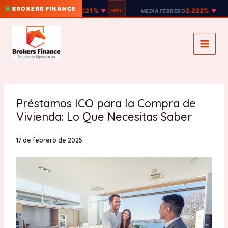
BROKERS FINANCE
2.221%
2.222%
EURIBOR 12M
▼
HOY
MEDIA FEBRERO
▼
EUR
Ir
al
contenido
Brokers Finance | Broker hipotecario y Broker inmobiliario honesto
Préstamos ICO para la Compra de
Vivienda: Lo Que Necesitas Saber
17 de febrero de 2025