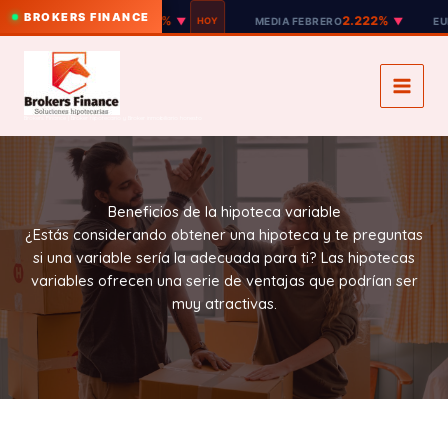
BROKERS FINANCE
2.221%
2.222%
EURIBOR 12M
▼
HOY
MEDIA FEBRERO
▼
EURIBOR 3
Ir
al
contenido
Brokers Finance | Broker hipotecario y Broker inmobiliario honesto
Beneficios de la hipoteca variable
​¿Estás considerando obtener una hipoteca y te preguntas
si una variable sería la adecuada para ti? Las hipotecas
variables ofrecen una serie de ventajas que podrían ser
muy atractivas.