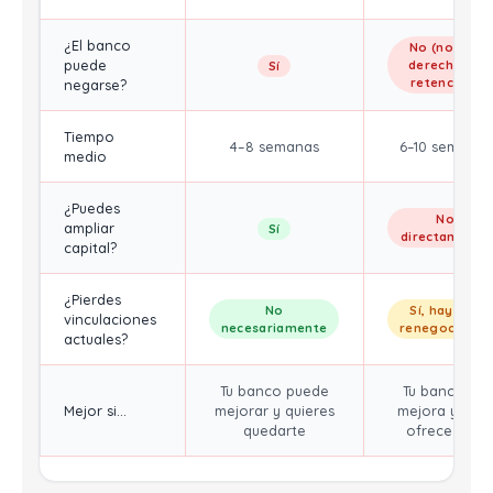
¿El banco
No (no hay
puede
derecho de
Sí
retención)
negarse?
Tiempo
4–8 semanas
6–10 semanas
medio
¿Puedes
No
ampliar
Sí
directamente
capital?
¿Pierdes
No
Sí, hay que
vinculaciones
necesariamente
renegociarlas
actuales?
Tu banco puede
Tu banco no
Mejor si…
mejorar y quieres
mejora y otr
quedarte
ofrece más