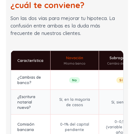
¿cuál te conviene?
Son las dos vías para mejorar tu hipoteca. La
confusión entre ambas es la duda más
frecuente de nuestros clientes.
Novación
Subrogación
Característica
Mismo banco
Cambio de banc
¿Cambias de
No
Sí
banco?
¿Escritura
Sí, en la mayoría
notarial
Sí, siempre
de casos
nueva?
0–0,5%
Comisión
0–1% del capital
(variable→fijo,
bancaria
pendiente
años)