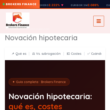
BROKERS FINANCE
2.222%
2.089%
2
Y
MEDIA FEBRERO
▼
EURIBOR 3M
EURIBOR 6M
Ir
al
contenido
Brokers Finance | Broker hipotecario y Broker inmobiliario honesto
Novación hipotecaria
|
|
|
📌 Qué es
⚖️ Vs. subrogación
💶 Costes
✅ Cuándo con
✦ Guía completa · Brokers Finance
Novación hipotecaria:
qué es, costes