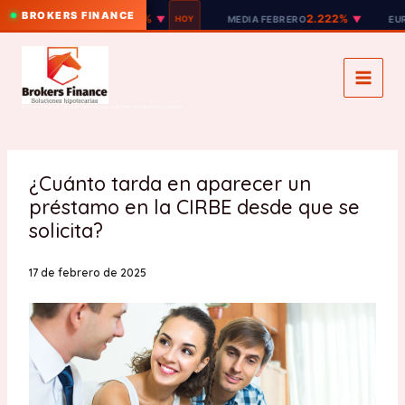
BROKERS FINANCE
2.221%
2.222%
EURIBOR 12M
▼
HOY
MEDIA FEBRERO
▼
EURIBOR
Ir
al
contenido
Brokers Finance | Broker hipotecario y Broker inmobiliario honesto
¿Cuánto tarda en aparecer un
préstamo en la CIRBE desde que se
solicita?
17 de febrero de 2025