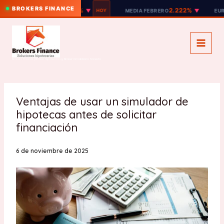
BROKERS FINANCE
2.221%
2.222%
EURIBOR 12M
▼
HOY
MEDIA FEBRERO
▼
EURIBOR 
Ir
al
contenido
Brokers Finance | Broker hipotecario y Broker inmobiliario honesto
Ventajas de usar un simulador de
hipotecas antes de solicitar
financiación
6 de noviembre de 2025