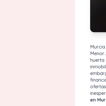
Murcia 
Menor…
huerta
inmobil
embarg
financ
ofertas
inesper
en Mur