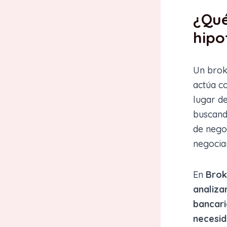
¿Qué
hipo
Un brok
actúa co
lugar de
buscando
de negoc
negociar
En
Brok
analiza
bancari
necesi