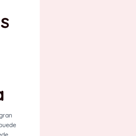
as
a
 gran
 puede
ede