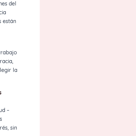
nes del
cia
s están
trabajo
racia,
legir la
s
ud –
s
és, sin