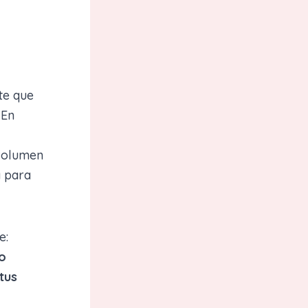
te que
 En
 volumen
a para
e:
do
tus