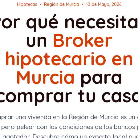
Hipotecas
•
Región de Murcia
•
10 de Mayo, 2026
or qué necesit
un
Broker
hipotecario en
Murcia
para
comprar tu cas
rar una vivienda en la Región de Murcia es un
 pero pelear con las condiciones de los bancos
r agotador. Descubre cómo un experto local pu