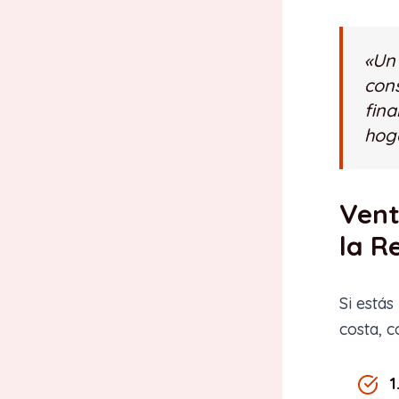
«Un 
cons
fina
hoga
Vent
la R
Si estás
costa, c
1