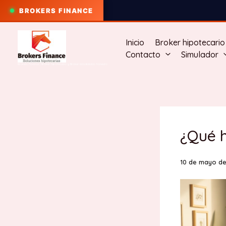
BROKERS FINANCE
Ir
al
Inicio
Broker hipotecario
contenido
Contacto
Simulador
Brokers Finance | Broker hipotecario y Broker inmobiliario honesto
¿Qué h
10 de mayo de