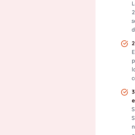
L
2
s
d
2
E
p
l
c
3
e
S
S
n