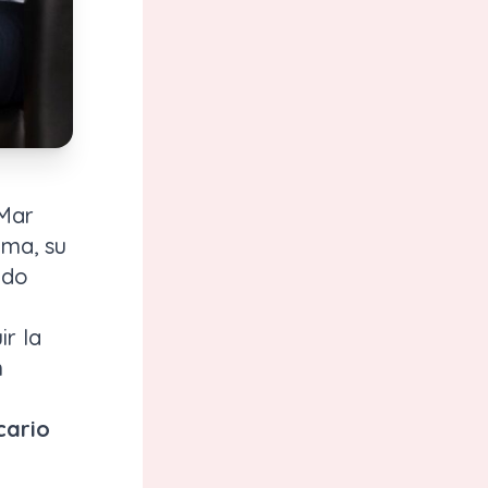
 Mar
ima, su
ado
r la
n
cario