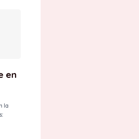
e en
n la
s: