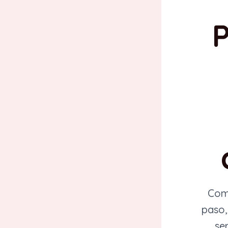
P
Comp
paso,
se