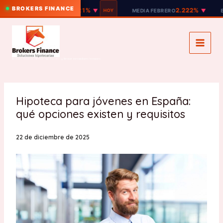
BROKERS FINANCE
2.221%
2.222%
EURIBOR 12M
▼
HOY
MEDIA FEBRERO
▼
EURIBO
Ir
al
contenido
Brokers Finance | Broker hipotecario y Broker inmobiliario honesto
Hipoteca para jóvenes en España:
qué opciones existen y requisitos
22 de diciembre de 2025