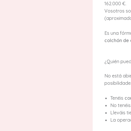
162.000 €.
Vosotros so
(aproximada
Es una fórm
colchón de
¿Quién pued
No está abie
posibilidade
Tenéis
co
No tenéis
Lleváis t
La operac