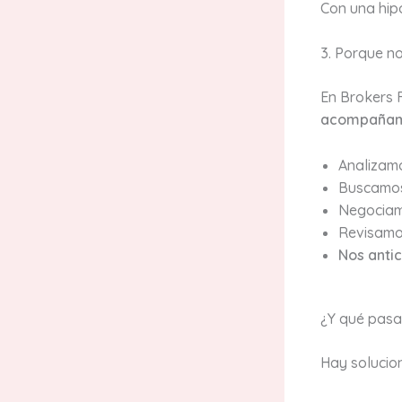
Con una hip
3. Porque no
En Brokers 
acompañamos
Analizamo
Buscamos
Negociam
Revisamos
Nos anti
¿Y qué pasa 
Hay solucion