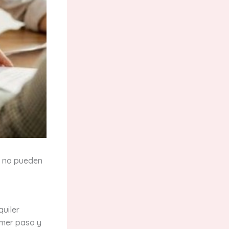
e no pueden
uiler
imer paso y