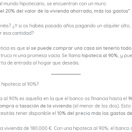
l mundo hipotecario, se encuentran con un muro:
 el 20% del valor de la vivienda ahorrado, más los gastos”
.
tenéis? ¿Y si os habéis pasado años pagando un alquiler alto,
r esa cantidad?
ticia es que
sí se puede comprar una casa sin tenerlo tod
 truco ni una promesa vacía. Se llama
hipoteca al 90%
, y pu
rta de entrada al hogar que deseáis.
 hipoteca al 90%?
 al 90% es aquella en la que el banco os financia hasta el
9
ompra o tasación de la vivienda
(el menor de los dos). Esto 
esitáis tener disponible el
10% del precio más los gastos 
a vivienda de 180.000 €. Con una hipoteca al 90%, el banco 