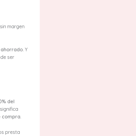
 sin margen
o ahorrado
. Y
ede ser
0% del
significa
de compra
.
os presta