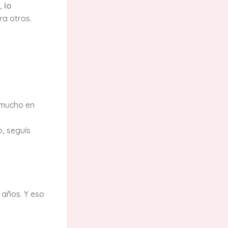
r,
lo
ra otros.
 mucho en
o, seguís
 años. Y eso