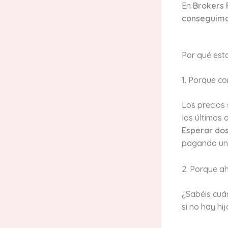
En
Brokers 
conseguim
Por qué est
1. Porque c
Los precios
los últimos 
Esperar do
pagando un 
2. Porque a
¿Sabéis cuá
si no hay hi