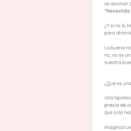
se asoman a
“Necesitáis
¿Y si no lo 
para ahorra
La buena no
no, no es un
vuestra pue
¿Qué es una
Una hipoteca
precio de c
que solo nec
Imaginad un