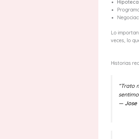
Hipoteca 
Programa
Negociaci
Lo importan
veces, lo q
Historias re
“Trato 
sentimo
—
Jose 