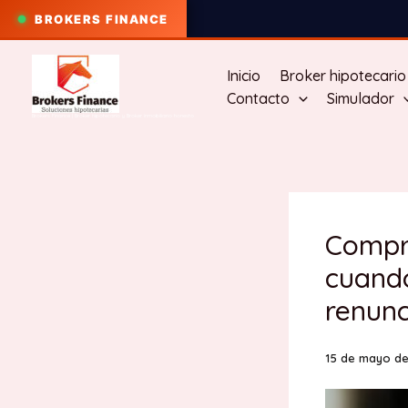
BROKERS FINANCE
Ir
al
Inicio
Broker hipotecario
contenido
Contacto
Simulador
Brokers Finance | Broker hipotecario y Broker inmobiliario honesto
Compra
cuando
renunc
15 de mayo de