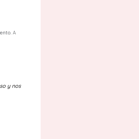
iento
. A
so y nos